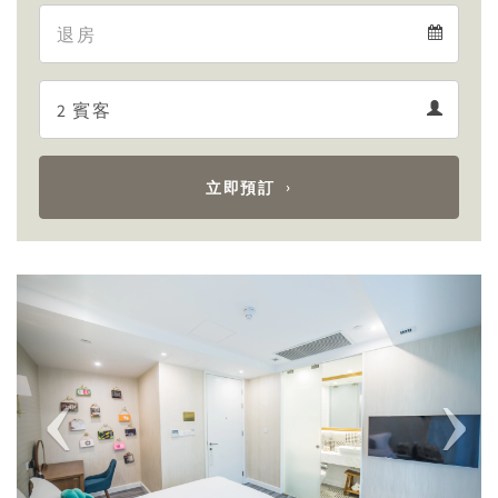
Departure
calendar
Departure
Guests
calendar
Guests
calendar
立即預訂
Previous
Next