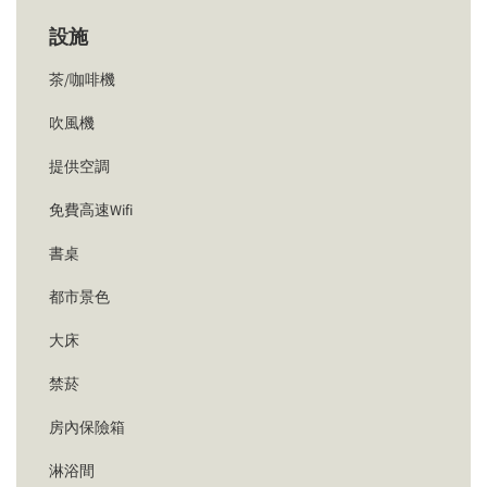
設施
茶/咖啡機
吹風機
提供空調
免費高速Wifi
書桌
都市景色
大床
禁菸
房內保險箱
淋浴間