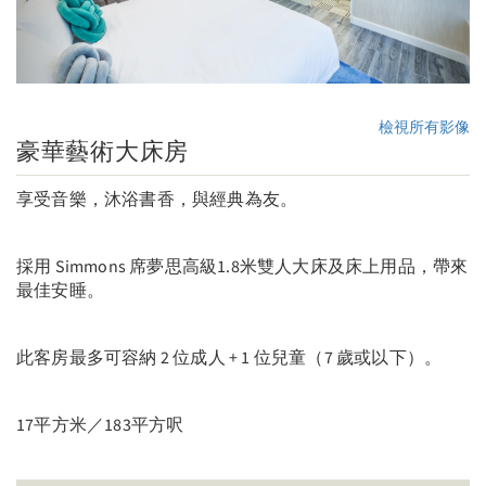
檢視所有影像
豪華藝術大床房
享受音樂，沐浴書香，與經典為友。
採用 Simmons 席夢思高級1.8米雙人大床及床上用品，帶來
最佳安睡。
此客房最多可容納 2 位成人 + 1 位兒童（7 歲或以下）。
17平方米／183平方呎