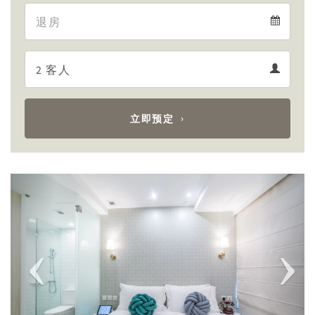
Departure
calendar
Departure
Guests
calendar
Guests
calendar
立即预定
Previous
Next