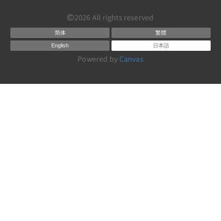
2026
All rights reserved
简体
繁體
English
日本語
Powered by
Canvas