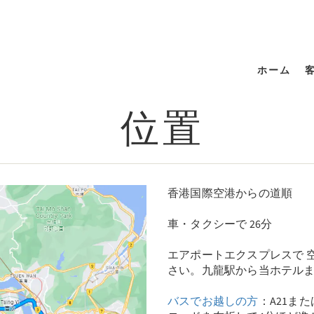
ホーム
位置
香港国際空港からの道順
車・タクシーで 26分
エアポートエクスプレスで 空
さい。九龍駅から当ホテルま
バスでお越しの方
：A21ま